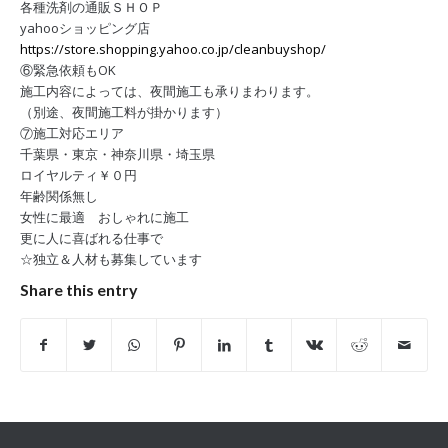
各種洗剤の通販ＳＨＯＰ
yahooショッピング店
https://store.shopping.yahoo.co.jp/cleanbuyshop/
⑥緊急依頼もOK
施工内容によっては、夜間施工も承りまわります。
（別途、夜間施工料が掛かります）
⑦施工対応エリア
千葉県・東京・神奈川県・埼玉県
ロイヤルティ￥０円
年齢関係無し
女性に最適 おしゃれに施工
更に人に喜ばれる仕事で
☆独立＆人材も募集しています
Share this entry