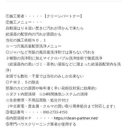
①施工業者・・・・・【クリーンパートナー】
②施工メニュー・・・
自動湯はり＆追い焚きに汚れが浮かんで来たら
給湯器の配管内の汚れが原因かも
当社の施工依頼ＮＯ，１
☆一つ穴風呂釜配管洗浄メニュー
◎ジャバなど市販の風呂釜洗浄剤では落ちない汚れを
２種類の洗浄剤に加えマイクロバブル洗浄技術で徹底洗浄
（給湯器内の黒いゴミ・茶色い湯垢などに溜まった給湯器配管内を洗
浄）
全国でも数社・千葉では当社のみしか出来ない
◎ＰＭ２．５の除去
部屋のカビの原因や毎年凄く辛い花粉症対策に効果的）
☆ダクト内部清掃 ☆24時間換気システムの清掃
☆生前整理・不用品買取・処分片付け
（中古家電・貴金属・クルマの買い取り廃車処分まで対応します）
③電話番号・・・・・090-2733-4150
④内部清掃ＨＰ ・・・・・
https://clean-partner.net/
⑤専門ハウスクリーニング業者が使用する