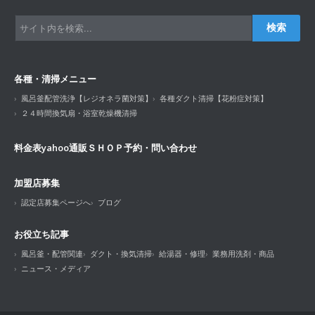
検索
各種・清掃メニュー
風呂釜配管洗浄【レジオネラ菌対策】
各種ダクト清掃【花粉症対策】
２４時間換気扇・浴室乾燥機清掃
料金表
yahoo通販ＳＨＯＰ
予約・問い合わせ
加盟店募集
認定店募集ページへ
ブログ
お役立ち記事
風呂釜・配管関連
ダクト・換気清掃
給湯器・修理
業務用洗剤・商品
ニュース・メディア