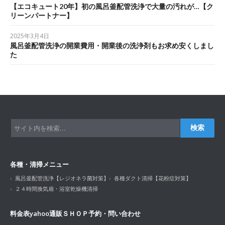
【エコキュート20年】初の風呂釜配管洗浄で大量の汚れが…【ク
リーンパートナー】
2025年3月4日
風呂釜配管洗浄の開業費用・開業後の洗浄剤もお求め安くしまし
た
検索
各種・清掃メニュー
風呂釜配管洗浄【レジオネラ菌対策】
各種ダクト清掃【花粉症対策】
２４時間換気扇・浴室乾燥機清掃
料金表
yahoo通販ＳＨＯＰ
予約・問い合わせ