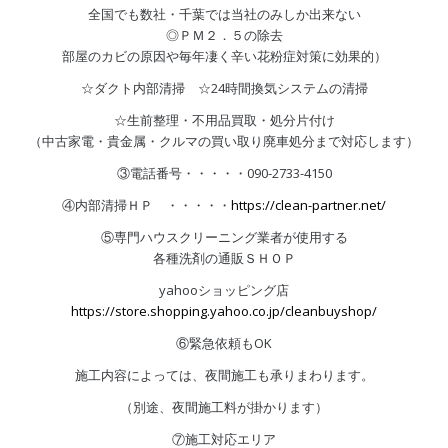
全国でも数社・千葉では当社のみしか出来ない
◎ＰＭ２．５の除去
部屋のカビの原因や毎年凄く辛い花粉症対策に効果的）
☆ダクト内部清掃 ☆24時間換気システムの清掃
☆生前整理・不用品買取・処分片付け
（中古家電・貴金属・クルマの買い取り廃車処分まで対応します）
③電話番号・・・・・090-2733-4150
④内部清掃ＨＰ ・・・・・
https://clean-partner.net/
⑤専門ハウスクリーニング業者が使用する
各種洗剤の通販ＳＨＯＰ
yahooショッピング店
https://store.shopping.yahoo.co.jp/cleanbuyshop/
⑥緊急依頼もOK
施工内容によっては、夜間施工も承りまわります。
（別途、夜間施工料が掛かります）
⑦施工対応エリア