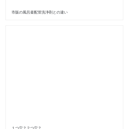
市販の風呂釜配管洗浄剤との違い
１つ穴？２つ穴？