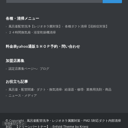
各種・清掃メニュー
風呂釜配管洗浄【レジオネラ菌対策】
各種ダクト清掃【花粉症対策】
２４時間換気扇・浴室乾燥機清掃
料金表
yahoo通販ＳＨＯＰ
予約・問い合わせ
加盟店募集
認定店募集ページへ
ブログ
お役立ち記事
風呂釜・配管関連
ダクト・換気清掃
給湯器・修理
業務用洗剤・商品
ニュース・メディア
© Copyright -
風呂釜配管洗浄・レジオネラ属菌対策・PM2.5対応ダクト内部清掃
管理者ログイン
対応 【クリーンパートナー】
-
Enfold Theme by Kriesi