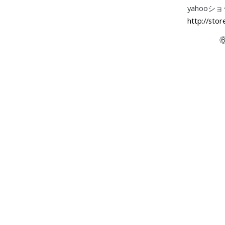
yahooシ
http://sto