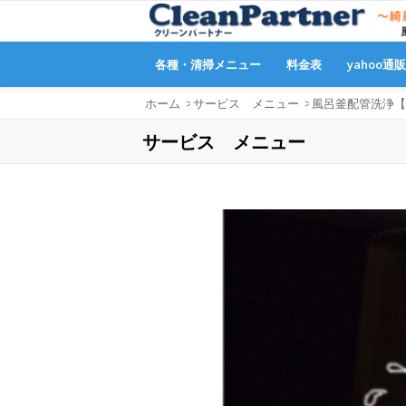
各種・清掃メニュー
料金表
yahoo通
ホーム
>
サービス メニュー
>
風呂釜配管洗浄【
サービス メニュー