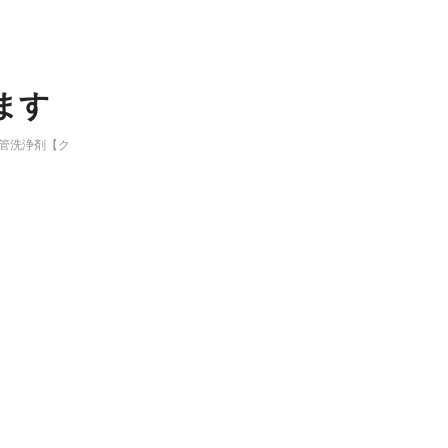
ます
管洗浄剤【ク