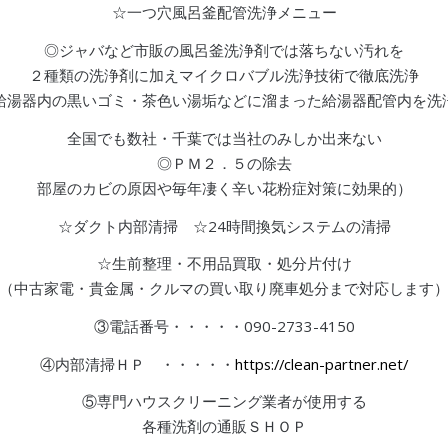
☆一つ穴風呂釜配管洗浄メニュー
◎ジャバなど市販の風呂釜洗浄剤では落ちない汚れを
２種類の洗浄剤に加えマイクロバブル洗浄技術で徹底洗浄
給湯器内の黒いゴミ・茶色い湯垢などに溜まった給湯器配管内を洗
全国でも数社・千葉では当社のみしか出来ない
◎ＰＭ２．５の除去
部屋のカビの原因や毎年凄く辛い花粉症対策に効果的）
☆ダクト内部清掃 ☆24時間換気システムの清掃
☆生前整理・不用品買取・処分片付け
（中古家電・貴金属・クルマの買い取り廃車処分まで対応します
③電話番号・・・・・090-2733-4150
④内部清掃ＨＰ ・・・・・
https://clean-partner.net/
⑤専門ハウスクリーニング業者が使用する
各種洗剤の通販ＳＨＯＰ