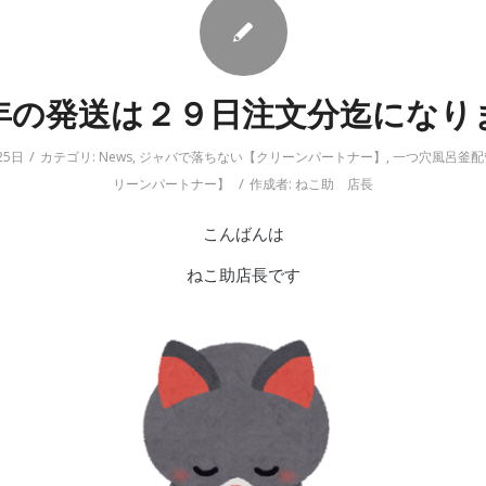
年の発送は２９日注文分迄になり
/
25日
カテゴリ:
News
,
ジャバで落ちない【クリーンパートナー】
,
一つ穴風呂釜配
/
リーンパートナー】
作成者:
ねこ助 店長
こんばんは
ねこ助店長です