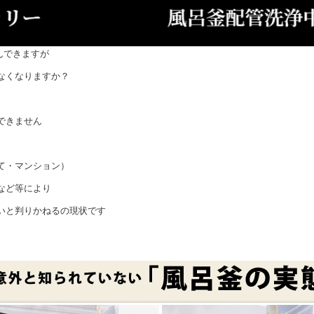
んできますが
なくなりますか？
できません
て・マンション）
など等により
いと判りかねるの現状です