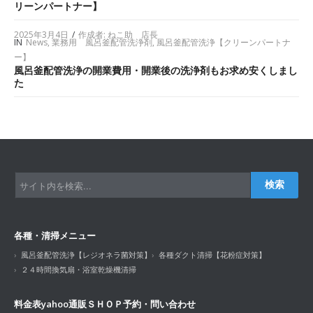
リーンパートナー】
2025年3月4日
/
作成者:
ねこ助 店長
IN
News
,
業務用 風呂釜配管洗浄剤
,
風呂釜配管洗浄【クリーンパートナ
ー】
風呂釜配管洗浄の開業費用・開業後の洗浄剤もお求め安くしまし
た
検索
各種・清掃メニュー
風呂釜配管洗浄【レジオネラ菌対策】
各種ダクト清掃【花粉症対策】
２４時間換気扇・浴室乾燥機清掃
料金表
yahoo通販ＳＨＯＰ
予約・問い合わせ