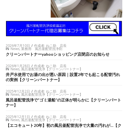
2026年7月10日
/
作成者:
ねこ助 店長
IN
News
,
業務用 風呂釜配管洗浄剤
クリーンパートナーyahooショッピング店閉店のお知らせ
2026年1月28日
/
作成者:
ねこ助 店長
IN
News
,
風呂釜配管洗浄【クリーンパートナー】
井戸水使用でお湯の出が悪い原因｜設置2年でも起こる配管汚れ
の実例【クリーンパートナー】
2025年12月2日
/
作成者:
ねこ助 店長
IN
News
,
風呂釜配管洗浄【クリーンパートナー】
風呂釜配管洗浄で“ゴミ湯船”の正体が明らかに【クリーンパート
ナー】
2025年12月1日
/
作成者:
ねこ助 店長
IN
News
,
風呂釜配管洗浄【クリーンパートナー】
【エコキュート20年】初の風呂釜配管洗浄で大量の汚れが…【ク