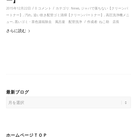
/
/
2015年12月22日
0 コメント
カテゴリ:
News
,
ジャバで落ちない【クリーンパ
ートナー】
,
汚れ
,
追い炊き配管ゴミ清掃【クリーンパートナー】
,
高圧洗浄機メニ
/
ュー
,
黒いゴミ・茶色湯垢除去 風呂釜 配管洗浄
作成者:
ねこ助 店長
さらに読む
最新ブログ
ホームページＴＯＰ