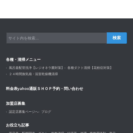
検索
各種・清掃メニュー
風呂釜配管洗浄【レジオネラ菌対策】
各種ダクト清掃【花粉症対策】
２４時間換気扇・浴室乾燥機清掃
料金表
yahoo通販ＳＨＯＰ
予約・問い合わせ
加盟店募集
認定店募集ページへ
ブログ
お役立ち記事