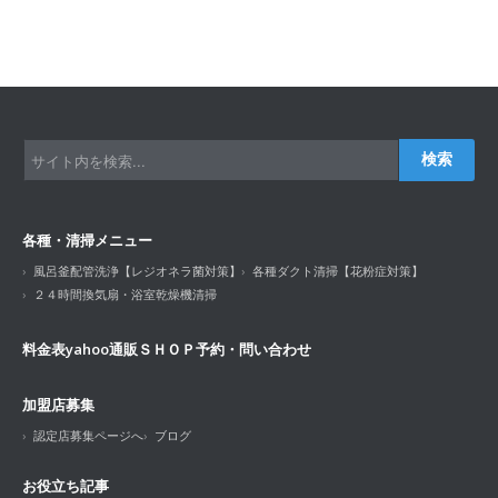
検索
各種・清掃メニュー
風呂釜配管洗浄【レジオネラ菌対策】
各種ダクト清掃【花粉症対策】
２４時間換気扇・浴室乾燥機清掃
料金表
yahoo通販ＳＨＯＰ
予約・問い合わせ
加盟店募集
認定店募集ページへ
ブログ
お役立ち記事