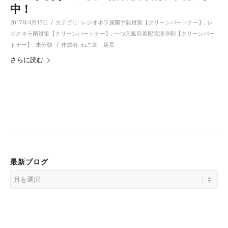
中！
/
2017年4月17日
カテゴリ:
レジオネラ属菌予防対策【クリーンパートナー】
,
レ
ジオネラ菌対策【クリーンパートナー】
,
一つ穴風呂釜配管洗浄剤【クリーンパー
/
トナー】
,
未分類
作成者:
ねこ助 店長
さらに読む
最新ブログ