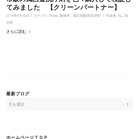
てみました 【クリーンパートナー】
/
/
2019年4月10日
カテゴリ:
News
,
業務用 風呂釜配管洗浄剤
作成者:
ねこ助
店長
さらに読む
最新ブログ
ホームページＴＯＰ