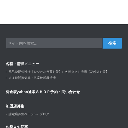
検索
各種・清掃メニュー
風呂釜配管洗浄【レジオネラ菌対策】
各種ダクト清掃【花粉症対策】
２４時間換気扇・浴室乾燥機清掃
料金表
yahoo通販ＳＨＯＰ
予約・問い合わせ
加盟店募集
認定店募集ページへ
ブログ
お役立ち記事