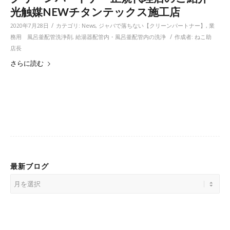
光触媒NEWチタンテックス施工店
/
2020年7月28日
カテゴリ:
News
,
ジャバで落ちない【クリーンパートナー】
,
業
/
務用 風呂釜配管洗浄剤
,
給湯器配管内・風呂釜配管内の洗浄
作成者:
ねこ助
店長
さらに読む
最新ブログ