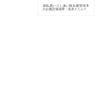
湯垢,黒いゴミ,臭い除去,配管洗浄
のお風呂場清掃・洗浄メニュー