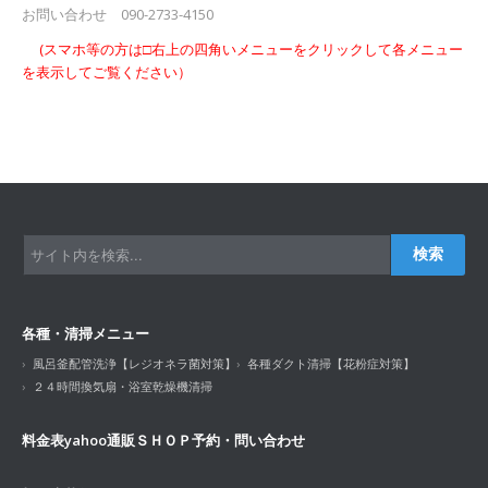
お問い合わせ 090-2733-4150
(スマホ等の方は□右上の四角いメニューをクリックして各メニュー
を表示してご覧ください）
検索
各種・清掃メニュー
風呂釜配管洗浄【レジオネラ菌対策】
各種ダクト清掃【花粉症対策】
２４時間換気扇・浴室乾燥機清掃
料金表
yahoo通販ＳＨＯＰ
予約・問い合わせ